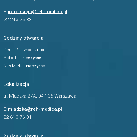
E:
informacja@reh-medica.pl
22 243 26 88
Godziny otwarcia
Pon - Pt -
7:30 - 21:00
Sobota -
nieczynne
Niedziela -
nieczynne
Lokalizacja
ul. Mlądzka 27A, 04-136 Warszawa
E:
mladzka@reh-medica.pl
22 613 76 81
Godziny otwarcia