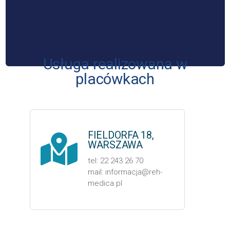
Usługa realizowana w
placówkach
FIELDORFA 18,
WARSZAWA
tel: 22 243 26 70
mail: informacja@reh-
medica.pl