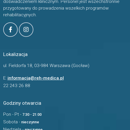
doświadczeniem klinicznym. Personel jest wszechstronnie
przygotowany do prowadzenia wszelkich programów
rehabilitacyjnych.
Lokalizacja
ul. Fieldorfa 18, 03-984 Warszawa (Gocław)
E:
informacja@reh-medica.pl
22 243 26 88
Godziny otwarcia
Pon - Pt -
7:30 - 21:00
Sobota -
nieczynne
Niedziela -
nieczynne