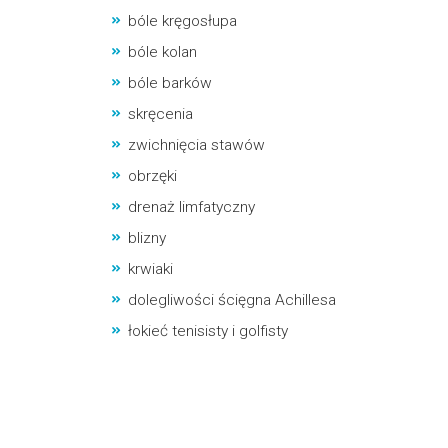
bóle kręgosłupa
bóle kolan
bóle barków
skręcenia
zwichnięcia stawów
obrzęki
drenaż limfatyczny
blizny
krwiaki
dolegliwości ścięgna Achillesa
łokieć tenisisty i golfisty
Learn More About It