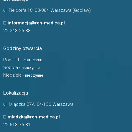
ul. Fieldorfa 18, 03-984 Warszawa (Gocław)
E:
informacja@reh-medica.pl
22 243 26 88
Godziny otwarcia
Pon - Pt -
7:30 - 21:00
Sobota -
nieczynne
Niedziela -
nieczynne
Lokalizacja
ul. Mlądzka 27A, 04-136 Warszawa
E:
mladzka@reh-medica.pl
22 613 76 81