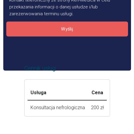
kontakt telefoniczny ze strony Reh-Medica w celu
przekazania informacji o danej usłudze i/lub
zarezerwowania terminu usługi.
Wyślij
Cennik usług
Usługa
Cena
Konsultacja nefrologiczna
200 zł