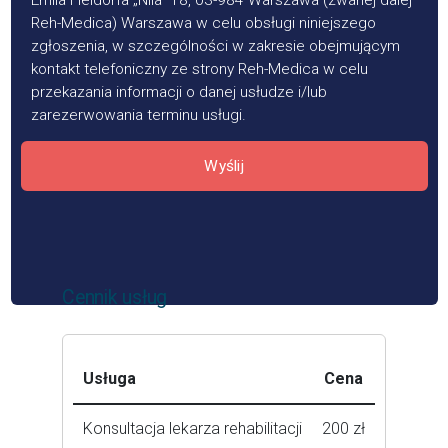
Emila Fieldorfa „Nila” 18, 03-984 Warszawa (zwanej dalej
Reh-Medica) Warszawa w celu obsługi niniejszego
zgłoszenia, w szczególności w zakresie obejmującym
kontakt telefoniczny ze strony Reh-Medica w celu
przekazania informacji o danej usłudze i/lub
zarezerwowania terminu usługi.
Wyślij
Cennik usług
Usługa
Cena
Konsultacja lekarza rehabilitacji
200 zł