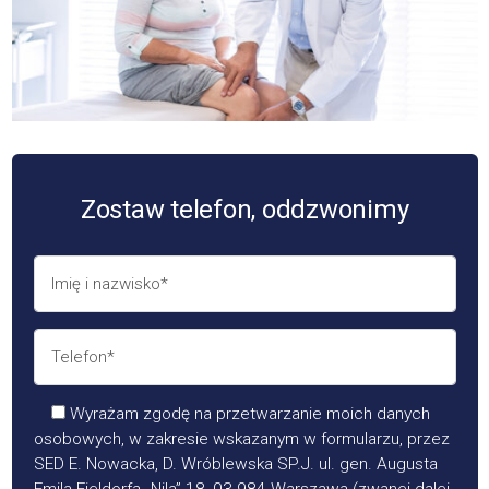
Zostaw telefon, oddzwonimy
Wyrażam zgodę na przetwarzanie moich danych
osobowych, w zakresie wskazanym w formularzu, przez
SED E. Nowacka, D. Wróblewska SP.J. ul. gen. Augusta