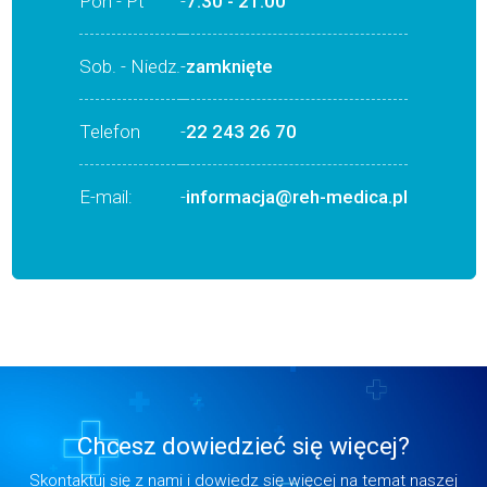
Pon - Pt
-
7:30 - 21:00
Sob. - Niedz.
-
zamknięte
Telefon
-
22 243 26 70
E-mail:
-
informacja@reh-medica.pl
Chcesz dowiedzieć się więcej?
Skontaktuj się z nami i dowiedz się więcej na temat naszej