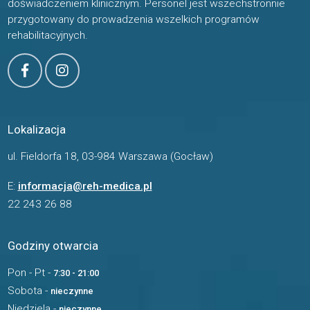
doświadczeniem klinicznym. Personel jest wszechstronnie
przygotowany do prowadzenia wszelkich programów
rehabilitacyjnych.
Lokalizacja
ul. Fieldorfa 18, 03-984 Warszawa (Gocław)
E:
informacja@reh-medica.pl
22 243 26 88
Godziny otwarcia
Pon - Pt -
7:30 - 21:00
Sobota -
nieczynne
Niedziela -
nieczynne