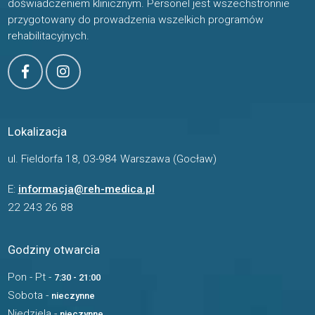
doświadczeniem klinicznym. Personel jest wszechstronnie
przygotowany do prowadzenia wszelkich programów
rehabilitacyjnych.
Lokalizacja
ul. Fieldorfa 18, 03-984 Warszawa (Gocław)
E:
informacja@reh-medica.pl
22 243 26 88
Godziny otwarcia
Pon - Pt -
7:30 - 21:00
Sobota -
nieczynne
Niedziela -
nieczynne