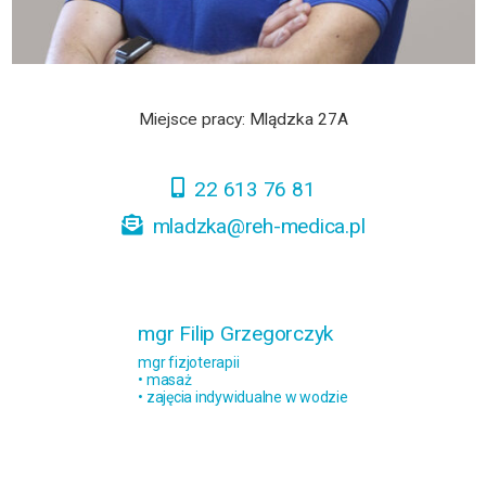
Miejsce pracy: Mlądzka 27A
22 613 76 81
mladzka@reh-medica.pl
mgr Filip Grzegorczyk
mgr fizjoterapii
• masaż
• zajęcia indywidualne w wodzie