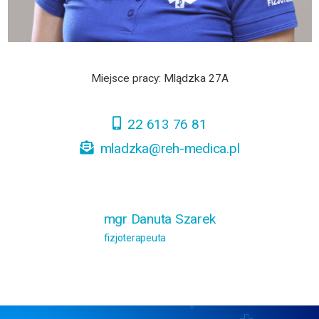
Miejsce pracy: Mlądzka 27A
22 613 76 81
mladzka@reh-medica.pl
mgr Danuta Szarek
fizjoterapeuta