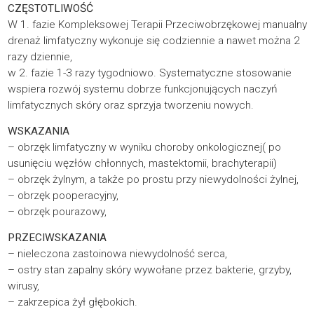
CZĘSTOTLIWOŚĆ
W 1. fazie Kompleksowej Terapii Przeciwobrzękowej manualny
drenaż limfatyczny wykonuje się codziennie a nawet można 2
razy dziennie,
w 2. fazie 1-3 razy tygodniowo. Systematyczne stosowanie
wspiera rozwój systemu dobrze funkcjonujących naczyń
limfatycznych skóry oraz sprzyja tworzeniu nowych.
WSKAZANIA
– obrzęk limfatyczny w wyniku choroby onkologicznej( po
usunięciu węzłów chłonnych, mastektomii, brachyterapii)
– obrzęk żylnym, a także po prostu przy niewydolności żylnej,
– obrzęk pooperacyjny,
– obrzęk pourazowy,
PRZECIWSKAZANIA
– nieleczona zastoinowa niewydolność serca,
– ostry stan zapalny skóry wywołane przez bakterie, grzyby,
wirusy,
– zakrzepica żył głębokich.