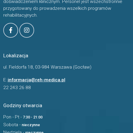
doświadczeniem klinicznym. Personel jest wszechstronnie
przygotowany do prowadzenia wszelkich programów
rehabilitacyjnych.
Lokalizacja
ul. Fieldorfa 18, 03-984 Warszawa (Gocław)
E:
informacja@reh-medica.pl
22 243 26 88
Godziny otwarcia
Pon - Pt -
7:30 - 21:00
Sobota -
nieczynne
Niedziela -
nieczynne