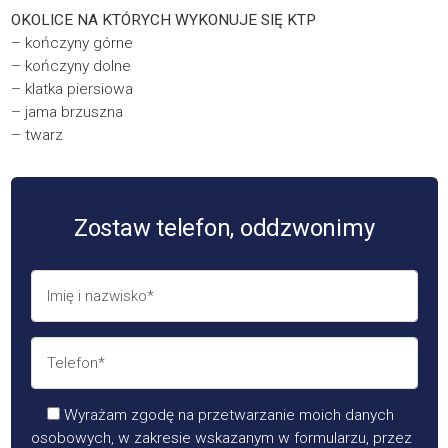
OKOLICE NA KTÓRYCH WYKONUJE SIĘ KTP
– kończyny górne
– kończyny dolne
– klatka piersiowa
– jama brzuszna
– twarz
Zostaw telefon, oddzwonimy
Wyrażam zgodę na przetwarzanie moich danych
osobowych, w zakresie wskazanym w formularzu, przez