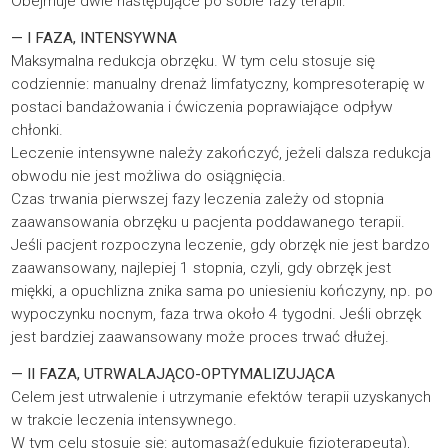
Obejmuje dwie następujące po sobie fazy terapii:
— I FAZA, INTENSYWNA
Maksymalna redukcja obrzęku. W tym celu stosuje się
codziennie: manualny drenaż limfatyczny, kompresoterapię w
postaci bandażowania i ćwiczenia poprawiające odpływ
chłonki.
Leczenie intensywne należy zakończyć, jeżeli dalsza redukcja
obwodu nie jest możliwa do osiągnięcia.
Czas trwania pierwszej fazy leczenia zależy od stopnia
zaawansowania obrzęku u pacjenta poddawanego terapii.
Jeśli pacjent rozpoczyna leczenie, gdy obrzęk nie jest bardzo
zaawansowany, najlepiej 1 stopnia, czyli, gdy obrzęk jest
miękki, a opuchlizna znika sama po uniesieniu kończyny, np. po
wypoczynku nocnym, faza trwa około 4 tygodni. Jeśli obrzęk
jest bardziej zaawansowany może proces trwać dłużej.
— II FAZA, UTRWALAJĄCO-OPTYMALIZUJĄCA
Celem jest utrwalenie i utrzymanie efektów terapii uzyskanych
w trakcie leczenia intensywnego.
W tym celu stosuje się: automasaż(edukuje fizjoterapeuta),