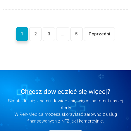
1
2
3
...
5
Poprzedni
Chcesz dowiedzieć się więcej?
Skontaktuj się z nami i dowiedz się więcej na temat naszej
oferty.
W Reh-Medica możesz skorzystać zarówno z usług
finansowanych z NFZ jak i komercyjnie.