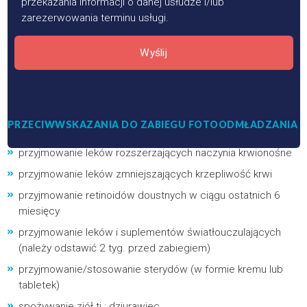
przekazania informacji o danej usłudze i/lub
zarezerwowania terminu usługi.
Wyślij
PRZECIWWSKAZANIA DO ZABIEGU FOTOODMŁADZANIA
przyjmowanie leków rozszerzających naczynia krwionośne
przyjmowanie leków zmniejszających krzepliwość krwi
przyjmowanie retinoidów doustnych w ciągu ostatnich 6
miesięcy
przyjmowanie leków i suplementów światłouczulających
(należy odstawić 2 tyg. przed zabiegiem)
przyjmowanie/stosowanie sterydów (w formie kremu lub
tabletek)
spożywanie ziół tj.: dziurawiec