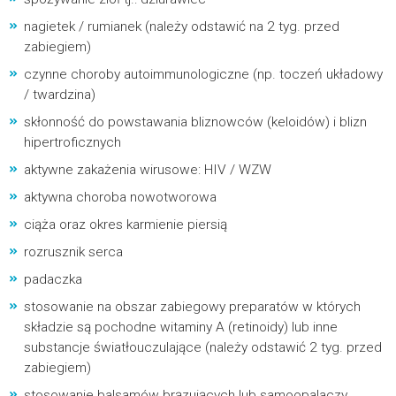
nagietek / rumianek (należy odstawić na 2 tyg. przed
zabiegiem)
czynne choroby autoimmunologiczne (np. toczeń układowy
/ twardzina)
skłonność do powstawania bliznowców (keloidów) i blizn
hipertroficznych
aktywne zakażenia wirusowe: HIV / WZW
aktywna choroba nowotworowa
ciąża oraz okres karmienie piersią
rozrusznik serca
padaczka
stosowanie na obszar zabiegowy preparatów w których
składzie są pochodne witaminy A (retinoidy) lub inne
substancje światłouczulające (należy odstawić 2 tyg. przed
zabiegiem)
stosowanie balsamów brązujących lub samoopalaczy