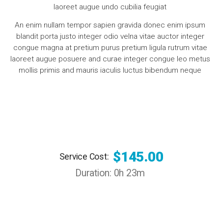
laoreet augue undo cubilia feugiat
An enim nullam tempor sapien gravida donec enim ipsum
blandit porta justo integer odio velna vitae auctor integer
congue magna at pretium purus pretium ligula rutrum vitae
laoreet augue posuere and curae integer congue leo metus
mollis primis and mauris iaculis luctus bibendum neque
Book an Appointment
$145.00
Service Cost:
Duration: 0h 23m