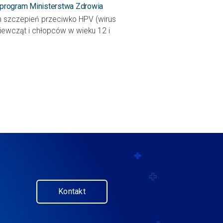
program Ministerstwa Zdrowia
m szczepień przeciwko HPV (wirus
iewcząt i chłopców w wieku 12 i
Kontakt