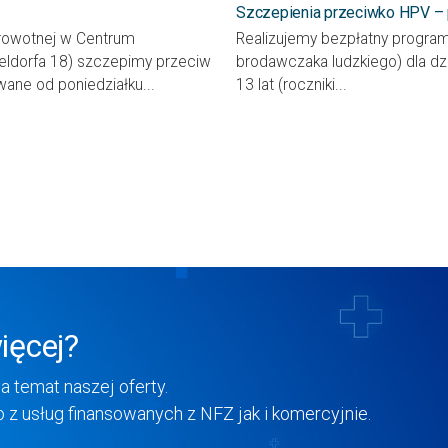
Szczepienia przeciwko HPV – 
rowotnej w Centrum
Realizujemy bezpłatny progra
Fieldorfa 18) szczepimy przeciw
brodawczaka ludzkiego) dla dz
ane od poniedziałku...
13 lat (roczniki...
ięcej?
na temat naszej oferty.
 usług finansowanych z NFZ jak i komercyjnie.