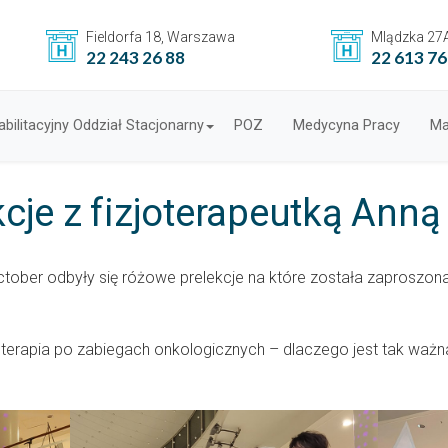
Fieldorfa 18, Warszawa
Mlądzka 27
22 243 26 88
22 613 76
bilitacyjny Oddział Stacjonarny
POZ
Medycyna Pracy
Ma
cje z fizjoterapeutką Ann
ctober odbyły się różowe prelekcje na które została zaproszon
joterapia po zabiegach onkologicznych – dlaczego jest tak ważn