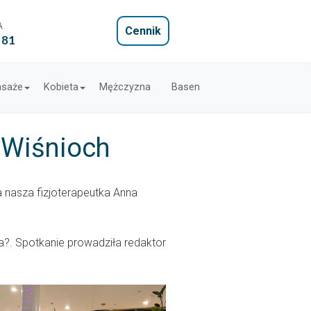
A
Cennik
 81
saże
Kobieta
Mężczyzna
Basen
ą Wiśnioch
a nasza fizjoterapeutka Anna
a?. Spotkanie prowadziła redaktor