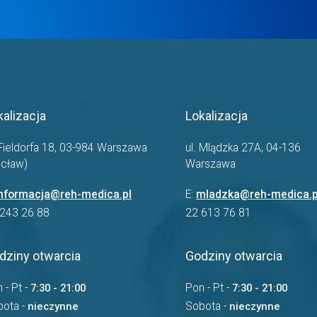
kalizacja
Lokalizacja
 Fieldorfa 18, 03-984 Warszawa
ul. Mlądzka 27A, 04-136
ocław)
Warszawa
informacja@reh-medica.pl
E:
mladzka@reh-medica.p
 243 26 88
22 613 76 81
dziny otwarcia
Godziny otwarcia
 - Pt -
7:30 - 21:00
Pon - Pt -
7:30 - 21:00
bota -
nieczynne
Sobota -
nieczynne