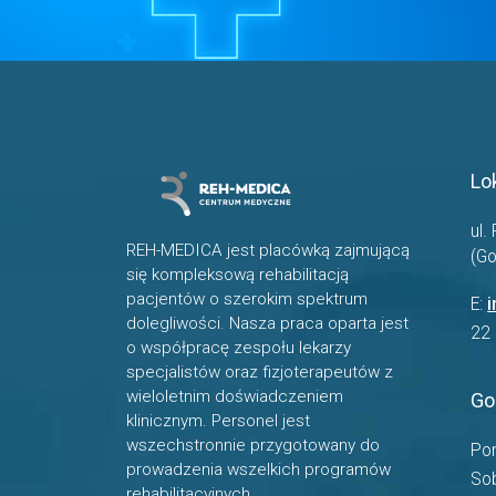
Lo
ul.
REH-MEDICA jest placówką zajmującą
(G
się kompleksową rehabilitacją
pacjentów o szerokim spektrum
E:
dolegliwości. Nasza praca oparta jest
22
o współpracę zespołu lekarzy
specjalistów oraz fizjoterapeutów z
wieloletnim doświadczeniem
Go
klinicznym. Personel jest
wszechstronnie przygotowany do
Pon
prowadzenia wszelkich programów
So
rehabilitacyjnych.