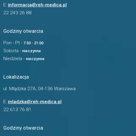
E:
informacja@reh-medica.pl
22 243 26 88
Godziny otwarcia
Pon - Pt -
7:30 - 21:00
Sobota -
nieczynne
Niedziela -
nieczynne
Lokalizacja
ul. Mlądzka 27A, 04-136 Warszawa
E:
mladzka@reh-medica.pl
22 613 76 81
Godziny otwarcia