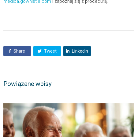
medica.gowhistle.com
i zapoznaj się z procedurą.
Share
Tweet
Linkedin
Powiązane wpisy